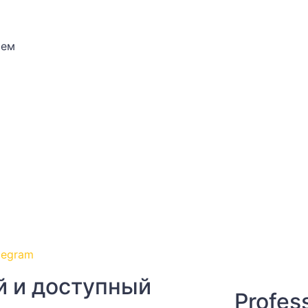
сем
legram
ый и доступный
Profes