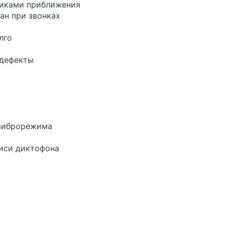
чиками приближения
ан при звонках
лго
 дефекты
 виброрежима
писи диктофона