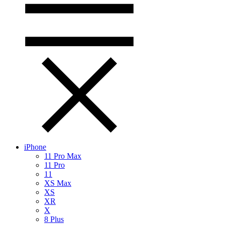
iPhone
11 Pro Max
11 Pro
11
XS Max
XS
XR
X
8 Plus