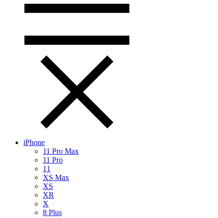
iPhone
11 Pro Max
11 Pro
11
XS Max
XS
XR
X
8 Plus