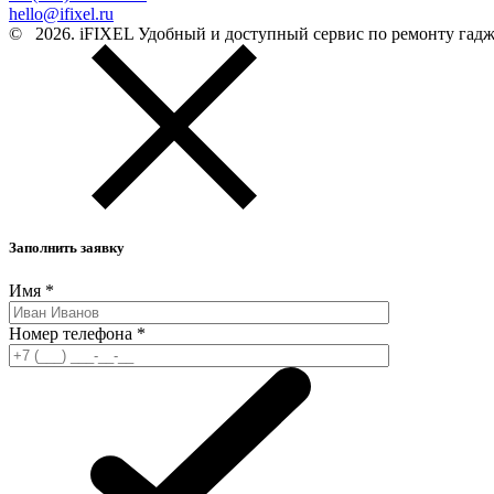
hello@ifixel.ru
©
2026. iFIXEL Удобный и доступный сервис по ремонту гад
Заполнить заявку
Имя
*
Номер телефона
*