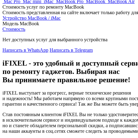
Mac Pro
Mac mini
iMac
MacBook Pro
MacBook
MacBook Air
Стоимость услуг по ремонту MacBook
Стоимость представленная на сайте включает только работу для
Устройство
MacBook / iMac
Модель
MacBook
Стоимость
Нет доступных услуг для выбранного устройства
Написать в WhatsApp
Написать в Telegram
iFIXEL - это удобный и доступный серв
по ремонту гаджетов. Выбирая нас
Вы принимаете правильное решение!
iFIXEL выступает за прогресс, верные технические решения
и надежность! Мы работаем напрямую со всеми крупными пост
гарантии и качественного сервиса! Так же Вы можете быть уве
Став постоянным клиентом iFIXEL Вы не только удостоверите
в исключительном сервисе и индивидуальном подходе к каждо
но и станете обладателем персональной скидки, а подписавшис
на наши аккаунты в соц.сетях сможете следить за проводимым